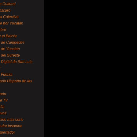
o Cultural
oscuro
ra Colectiva
e por Yucatán
ubro
 el Balcón
o de Campeche
o de Yucatán
 del Sureste
 Digital de San Luis
í
o Fuerza
torio Hispano de las
orio
se TV
dia
avoz
mino más corto
rador insomne
spertador