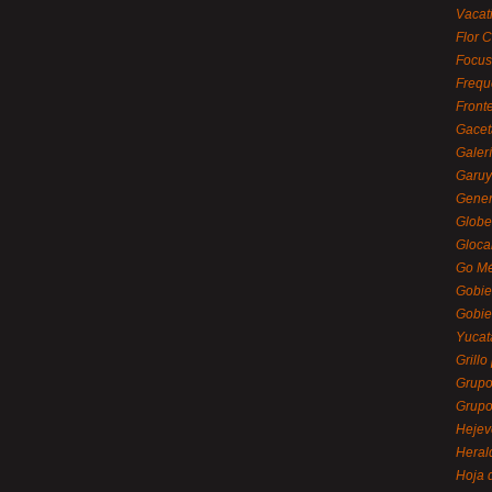
Vacat
Flor C
Focus
Frequ
Front
Gacet
Galerí
Garu
Gener
Globe
Gloca
Go Mé
Gobie
Gobie
Yucat
Grillo
Grupo
Grupo
Hejev
Heral
Hoja 