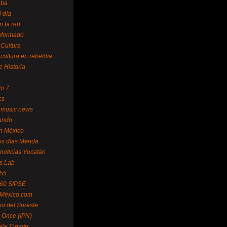
uba
l día
n la red
Informado
 Cultura
 cultura en rebeldía
e Historia
lo 7
cs
 music news
undo
ín México
s días Mérida
noticias Yucatán
s Lab
 55
 60 SIPSE
 México.com
o del Sureste
 Once (IPN)
la Tizimín