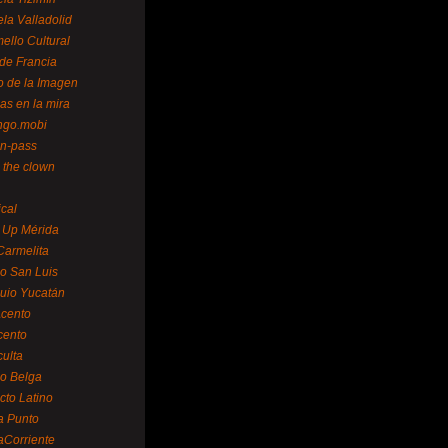
la Valladolid
ello Cultural
de Francia
o de la Imagen
as en la mira
ngo.mobi
n-pass
 the clown
ical
 Up Mérida
Carmelita
o San Luis
uio Yucatán
cento
cento
ulta
o Belga
cto Latino
a Punto
aCorriente