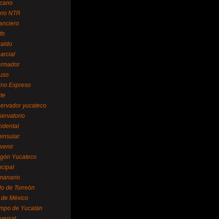
cano
ario NTR
nanciero
fo
raldo
arcial
formador
ruso
tino Expreso
te
servador yucateco
servatorio
cidental
ninsular
venir
egón Yucateco
ncipal
manario
lo de Torreón
l de México
empo de Yucatán
versal