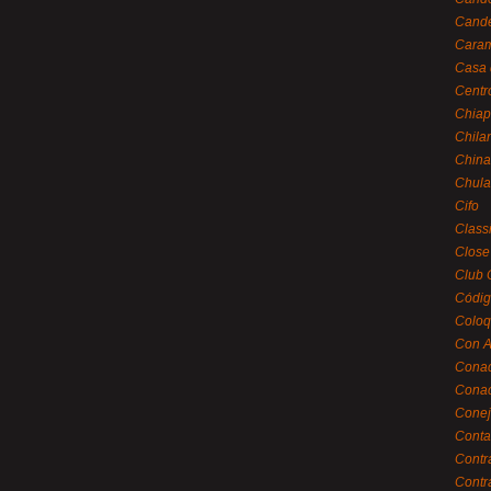
Cande
Caram
Casa 
Centr
Chiap
Chila
China
Chula
Cifo
Class
Close
Club 
Códig
Coloq
Con A
Cona
Conac
Conej
Conta
Contr
Contr