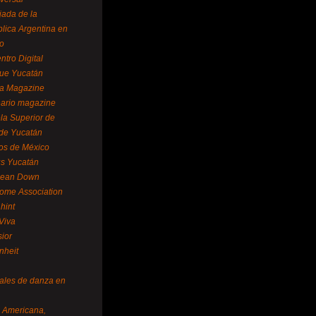
ada de la
lica Argentina en
o
ntro Digital
ue Yucatán
a Magazine
ario magazine
la Superior de
 de Yucatán
os de México
us Yucatán
pean Down
ome Association
hint
Viva
sior
nheit
vales de danza en
a Americana,