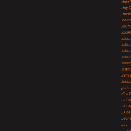
Hola 
Hoy T
Huell
Ibero
IMCI
Infolli
Infor
Infór
Infor
Infor
Infor
Instit
Bellas
Johnny
perio
Kiss 
La Ca
La Cr
La de
Leon
La i
La In