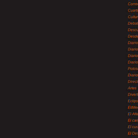
Corre
Cuart
Cultu
Debat
Desc
Desde
Diari
Diari
Diario
Diario
Potos
Diari
Direc
Artes
Divert
Eclip
EitMe
El Alt
El ca
El cu
El De