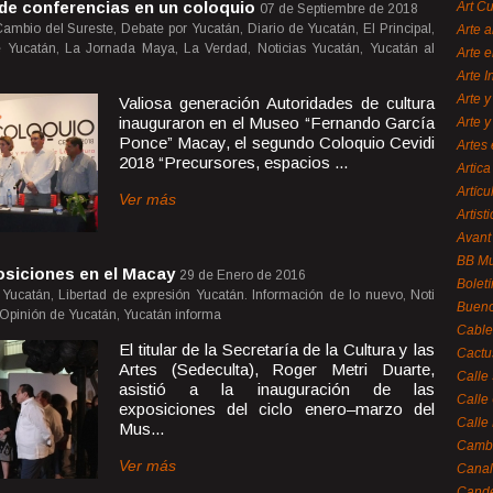
de conferencias en un coloquio
Art C
07 de Septiembre de 2018
ambio del Sureste, Debate por Yucatán, Diario de Yucatán, El Principal,
Arte a
 Yucatán, La Jornada Maya, La Verdad, Noticias Yucatán, Yucatán al
Arte e
Arte 
Arte y
Valiosa generación Autoridades de cultura
inauguraron en el Museo “Fernando García
Arte y
Ponce” Macay, el segundo Coloquio Cevidi
Artes 
2018 “Precursores, espacios ...
Artica
Artícu
Ver más
Artisti
Avant
BB M
osiciones en el Macay
29 de Enero de 2016
Bolet
Yucatán, Libertad de expresión Yucatán. Información de lo nuevo, Noti
Bueno
 Opinión de Yucatán, Yucatán informa
Cable
El titular de la Secretaría de la Cultura y las
Cactu
Artes (Sedeculta), Roger Metri Duarte,
Calle
asistió a la inauguración de las
Calle
exposiciones del ciclo enero–marzo del
Calle
Mus...
Cambi
Ver más
Canal
Cande