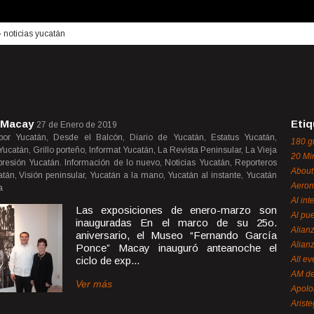
›
noticias yucatán
l Macay
Etiq
27 de Enero de 2019
por Yucatán, Desde el Balcón, Diario de Yucatán, Estatus Yucatán,
180 g
ucatán, Grillo porteño, Informat Yucatán, La Revista Peninsular, La Vieja
20 Mi
presión Yucatán. Información de lo nuevo, Noticias Yucatán, Reporteros
About
tán, Visión peninsular, Yucatán a la mano, Yucatán al instante, Yucatán
Aeron
a
Al int
Las exposiciones de enero-marzo son
Al pue
inauguradas En el marco de su 25o.
Alian
aniversario, el Museo “Fernando García
Alian
Ponce” Macay inauguró anteanoche el
ciclo de exp...
All ev
AM de
Ver más
Apol
Ariste