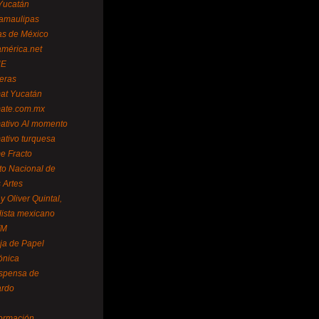
Yucatán
amaulipas
as de México
américa.net
NE
teras
mat Yucatán
mate.com.mx
mativo Al momento
mativo turquesa
me Fracto
uto Nacional de
 Artes
 Oliver Quintal,
dista mexicano
FM
ja de Papel
ónica
spensa de
ardo
formación