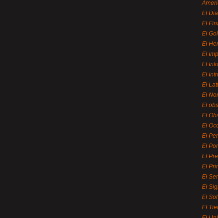
Ameri
El Di
El Fi
El Gol
El He
El Imp
El In
El Int
El La
El Nor
El ob
El Ob
El Oc
El Pe
El Por
El Pr
El Pri
El Se
El Sig
El So
El Ti
El Uni