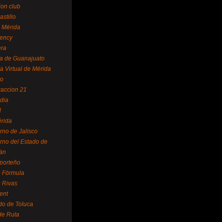
ion club
astillo
 Mérida
ency
era
a de Guanajuato
a Virtual de Mérida
yo
accion 21
dia
l
rida
rno de Jalisco
rno del Estado de
án
 porteño
 Fórmula
 Rivas
ent
do de Toluca
de Ruta