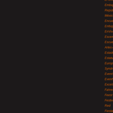
Embaj
Repúb
Méxic
Encue
Enfoq
EnViv
Escen
Escue
Artes
Estad
Estat
Euro
Syndr
Event 
Event
Excel
Fahre
Feest
Festi
Red
Fiest