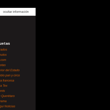
ocultar información
uetas
rados
nutos
.com
otas
erior del Estado
blo pan y circo
za francesa
za Tex
ents
 Querétaro
orama
gui Noticias