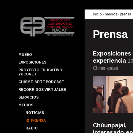
inicio
› medios ›
prensa
Prensa
Exposiciones
MUSEO
experiencia
10
EXPOSICIONES
Chinan-pass
PROYECTO EDUCATIVO
YUCUNET
CHISME-ARTE PODCAST
RECORRIDOS VIRTUALES
SERVICIOS
MEDIOS
NOTICIAS
PRENSA
Chúunpajal,
RADIO
interesado en 