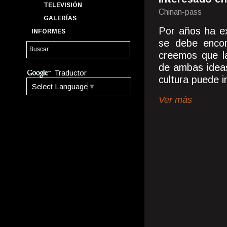
TELEVISIÓN
Chinan-pass
GALERÍAS
Por años ha exi
INFORMES
se debe encon
creemos que la
de ambas ideas
Traductor
cultura puede i
Select Language
▼
Ver más