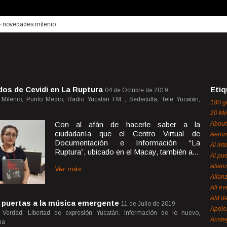
›
novedades milenio
os de Cevidi en La Ruptura
Etiq
04 de Octubre de 2019
Milenio, Punto Medio, Radio Yucatán FM , Sedeculta, Tele Yucatán,
180 g
20 Mi
Con al afán de hacerle saber a la
About
ciudadanía que el Centro Virtual de
Aeron
Documentación e Información “La
Al int
Ruptura”, ubicado en el Macay, también a...
Al pue
Alian
Ver más
Alian
All ev
AM de
 puertas a la música emergente
11 de Julio de 2019
Apol
 Verdad, Libertad de expresión Yucatán. Información de lo nuevo,
Ariste
ma