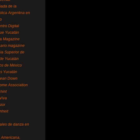
ada de la
lica Argentina en
o
ntro Digital
ue Yucatán
a Magazine
ario magazine
la Superior de
 de Yucatán
os de México
us Yucatán
pean Down
ome Association
hint
Viva
sior
nheit
vales de danza en
a Americana,