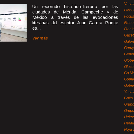
Vacat
Un recorrido histórico-literario por las
Flor C
ciudades de Mérida, Campeche y de
Focus
México a través de las evocaciones
literarias del escritor Juan García Ponce
Frequ
es...
Front
Gacet
Ver más
Galerí
Garu
Gener
Globe
Gloca
Go Mé
Gobie
Gobie
Yucat
Grillo
Grupo
Grupo
Hejev
Heral
Hoja 