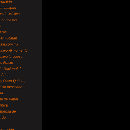
Yucatán
amaulipas
as de México
américa.net
NE
teras
mat Yucatán
mate.com.mx
mativo Al momento
mativo turquesa
me Fracto
uto Nacional de
 Artes
 Oliver Quintal,
dista mexicano
FM
ja de Papel
ónica
spensa de
ardo
formación