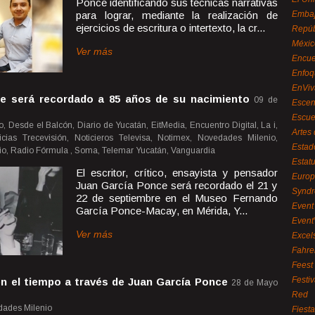
Ponce identificando sus técnicas narrativas
para lograr, mediante la realización de
Embaj
ejercicios de escritura o intertexto, la cr...
Repúb
Méxic
Ver más
Encue
Enfoq
EnViv
e será recordado a 85 años de su nacimiento
09 de
Escen
Escue
, Desde el Balcón, Diario de Yucatán, EitMedia, Encuentro Digital, La i,
Artes
ias Trecevisión, Noticieros Televisa, Notimex, Novedades Milenio,
Estad
io, Radio Fórmula , Soma, Telemar Yucatán, Vanguardia
Estat
El escritor, crítico, ensayista y pensador
Euro
Juan García Ponce será recordado el 21 y
Syndr
22 de septiembre en el Museo Fernando
Event 
García Ponce-Macay, en Mérida, Y...
Event
Ver más
Excel
Fahre
Feest
Festi
en el tiempo a través de Juan García Ponce
28 de Mayo
Red
dades Milenio
Fiest