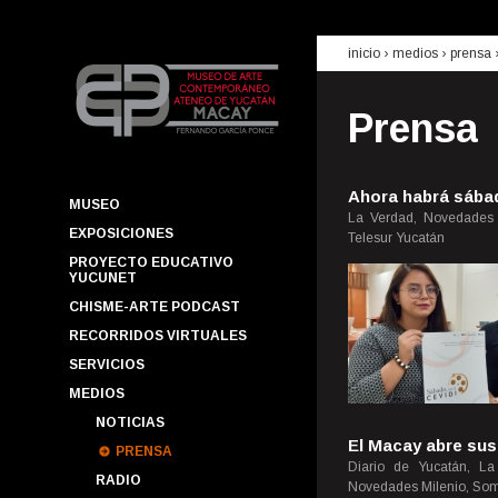
inicio
› medios ›
prensa
Prensa
Ahora habrá sábad
MUSEO
La Verdad, Novedades 
EXPOSICIONES
Telesur Yucatán
PROYECTO EDUCATIVO
YUCUNET
CHISME-ARTE PODCAST
RECORRIDOS VIRTUALES
SERVICIOS
MEDIOS
NOTICIAS
El Macay abre sus
PRENSA
Diario de Yucatán, La
RADIO
Novedades Milenio, So