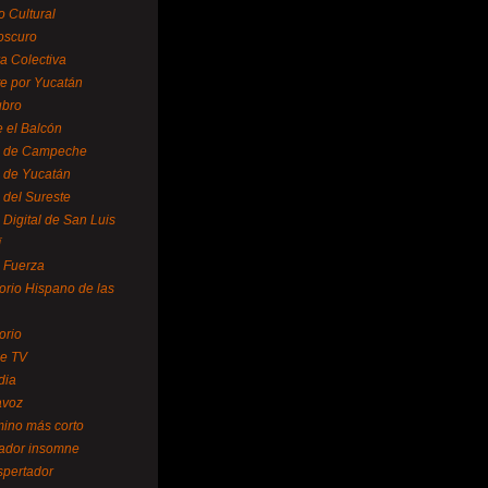
o Cultural
oscuro
ra Colectiva
e por Yucatán
ubro
 el Balcón
o de Campeche
o de Yucatán
 del Sureste
 Digital de San Luis
í
o Fuerza
torio Hispano de las
orio
se TV
dia
avoz
mino más corto
rador insomne
spertador