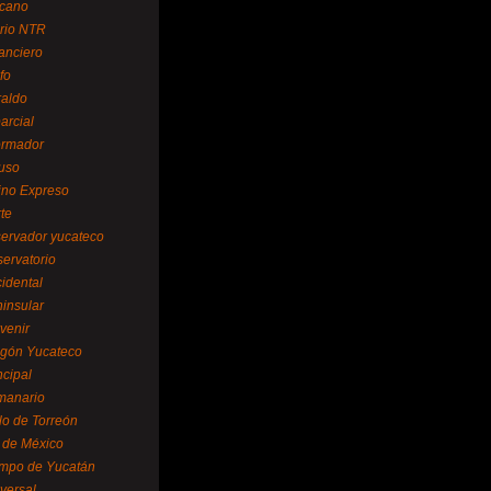
cano
ario NTR
nanciero
fo
raldo
arcial
formador
ruso
tino Expreso
te
servador yucateco
servatorio
cidental
ninsular
venir
egón Yucateco
ncipal
manario
lo de Torreón
l de México
empo de Yucatán
versal