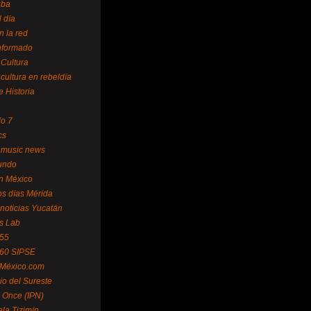
uba
l día
n la red
Informado
 Cultura
 cultura en rebeldía
e Historia
lo 7
cs
 music news
undo
ín México
s días Mérida
noticias Yucatán
s Lab
 55
 60 SIPSE
 México.com
o del Sureste
 Once (IPN)
la Tizimín