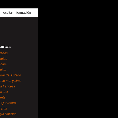
ocultar información
uetas
rados
nutos
.com
otas
erior del Estado
blo pan y circo
za francesa
za Tex
ents
 Querétaro
orama
gui Noticias