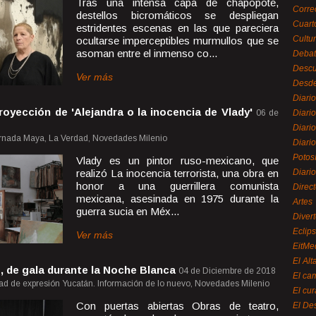
Tras una intensa capa de chapopote,
Corre
destellos bicromáticos se despliegan
Cuart
estridentes escenas en las que pareciera
Cultu
ocultarse imperceptibles murmullos que se
asoman entre el inmenso co...
Debat
Desc
Ver más
Desde
Diari
oyección de 'Alejandra o la inocencia de Vlady'
06 de
Diari
Diario
ornada Maya, La Verdad, Novedades Milenio
Diario
Potos
Vlady es un pintor ruso-mexicano, que
realizó La inocencia terrorista, una obra en
Diari
honor a una guerrillera comunista
Direc
mexicana, asesinada en 1975 durante la
Artes
guerra sucia en Méx...
Divert
Eclip
Ver más
EitMe
El Alt
 de gala durante la Noche Blanca
04 de Diciembre de 2018
El ca
tad de expresión Yucatán. Información de lo nuevo, Novedades Milenio
El cu
Con puertas abiertas Obras de teatro,
El De