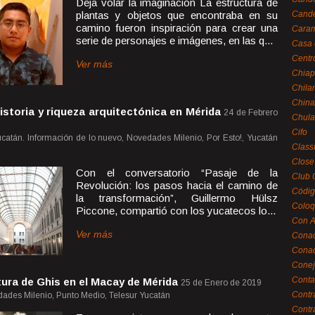
Deja volar la imaginación La estructura de
plantas y objetos que encontraba en su
Cande
camino fueron inspiración para crear una
Caram
serie de personajes e imágenes, en las q...
Casa 
Centr
Ver más
Chiap
Chila
China
istoria y riqueza arquitectónica en Mérida
24 de Febrero
Chula
Cifo
ucatán. Información de lo nuevo, Novedades Milenio, Por Esto!, Yucatán
Class
Close
Con el conversatorio “Pasaje de la
Club 
Revolución: los pasos hacia el camino de
Códig
la transformación”, Guillermo Hülsz
Coloq
Piccone, compartió con los yucatecos lo...
Con A
Ver más
Cona
Conac
Conej
Conta
tura de Ghis en el Macay de Mérida
25 de Enero de 2019
Contr
dades Milenio, Punto Medio, Telesur Yucatán
Contr