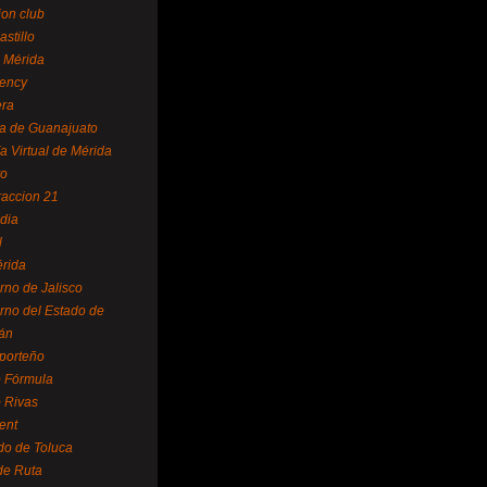
ion club
astillo
 Mérida
ency
era
a de Guanajuato
a Virtual de Mérida
yo
accion 21
dia
l
rida
rno de Jalisco
rno del Estado de
án
 porteño
 Fórmula
 Rivas
ent
do de Toluca
de Ruta