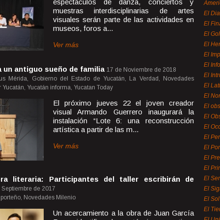
espectáculos de danza, conciertos y
Ameri
muestras interdisciplinarias de artes
El Di
visuales serán parte de las actividades en
El Fi
museos, foros a...
El Gol
Ver más
El He
El Imp
El In
 un antiguo sueño de familia
17 de Noviembre de 2018
El Int
cus Mérida, Gobierno del Estado de Yucatán, La Verdad, Novedades
El La
ur Yucatán, Yucatán informa, Yucatan Today
El Nor
El próximo jueves 22 el joven creador
El ob
visual Armando Guerrero inaugurará la
El Ob
instalación “Lote 6: una reconstrucción
El Oc
artística a partir de las m...
El Pe
Ver más
El Por
El Pr
El Pri
a literaria: Participantes del taller escribirán de
El Se
 Septiembre de 2017
El Sig
o porteño, Novedades Milenio
El So
El Ti
Un acercamiento a la obra de Juan García
El Uni