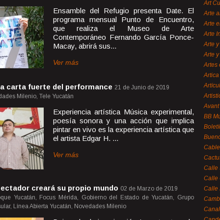
Art C
Ensamble del Refugio presenta Date. El
Arte a
programa mensual Punto de Encuentro,
Arte e
que realiza el Museo de Arte
Arte 
Contemporáneo Fernando García Ponce-
Arte y
Macay, abrirá sus...
Arte y
Ver más
Artes 
Artica
Artícu
na carta fuerte del performance
21 de Junio de 2019
Artisti
dades Milenio, Tele Yucatán
Avant
Experiencia artística Música experimental,
BB M
poesía sonora y una acción que implica
Bolet
pintar en vivo es la experiencia artística que
Bueno
el artista Edgar H. ...
Cable
Ver más
Cactu
Calle
Calle
pectador creará su propio mundo
02 de Marzo de 2019
Calle
oque Yucatán, Focus Mérida, Gobierno del Estado de Yucatán, Grupo
Cambi
ular, Línea Abierta Yucatán, Novedades Milenio
Canal
Cande