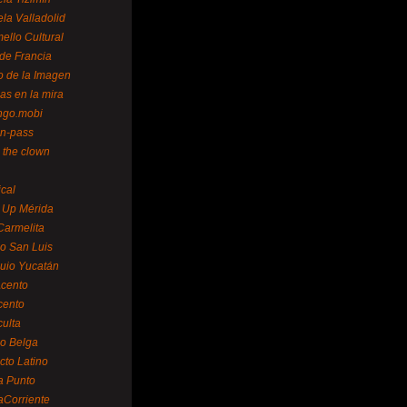
la Valladolid
ello Cultural
de Francia
o de la Imagen
as en la mira
ngo.mobi
n-pass
 the clown
ical
 Up Mérida
Carmelita
o San Luis
uio Yucatán
cento
cento
ulta
o Belga
cto Latino
a Punto
aCorriente