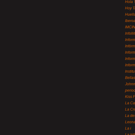
Hola 
Hoy T
Huell
Ibero
IMCI
Infolli
Infor
Infór
Infor
Infor
Infor
Instit
Bellas
Johnny
perio
Kiss 
La Ca
La Cr
La de
Leon
La i
La In