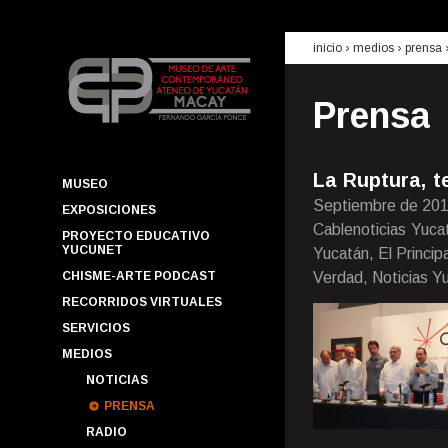
inicio
› medios ›
prensa
Prensa
La Ruptura, t
MUSEO
Septiembre de 20
EXPOSICIONES
Cablenoticias Yuca
PROYECTO EDUCATIVO
YUCUNET
Yucatán, El Princi
CHISME-ARTE PODCAST
Verdad, Noticias Yu
RECORRIDOS VIRTUALES
SERVICIOS
MEDIOS
NOTICIAS
PRENSA
RADIO