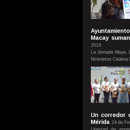
Ayuntamient
Macay suman 
2019
La Jornada Maya, L
Noticieros Cadena 
Un corredor c
Mérida
24 de Fe
Libertad de expr