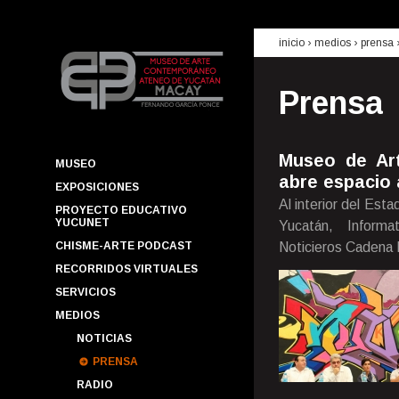
inicio
› medios ›
prensa
Prensa
Museo de Ar
MUSEO
abre espacio 
EXPOSICIONES
Al interior del Est
PROYECTO EDUCATIVO
YUCUNET
Yucatán, Inform
CHISME-ARTE PODCAST
Noticieros Cadena 
RECORRIDOS VIRTUALES
SERVICIOS
MEDIOS
NOTICIAS
PRENSA
RADIO