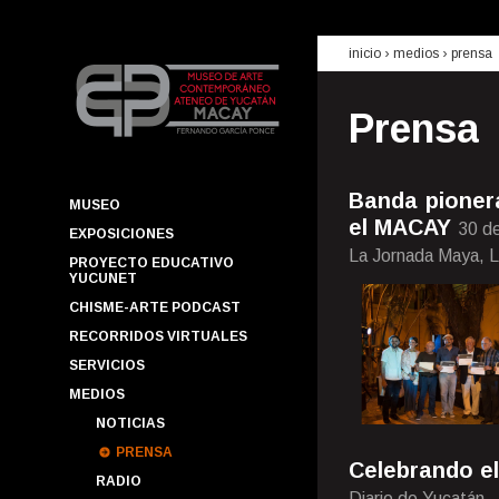
inicio
› medios ›
prensa
Prensa
Banda pioner
MUSEO
el MACAY
30 d
EXPOSICIONES
La Jornada Maya, 
PROYECTO EDUCATIVO
YUCUNET
CHISME-ARTE PODCAST
RECORRIDOS VIRTUALES
SERVICIOS
MEDIOS
NOTICIAS
PRENSA
Celebrando el
RADIO
Diario de Yucatán